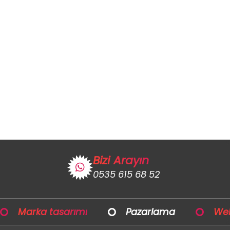
Bizi Arayın
0535 615 68 52
Marka tasarımı
Pazarlama
Web